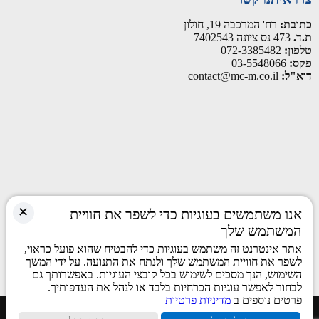
כתובת:
רח' המרכבה 19, חולון
ת.ד.
473 נס ציונה 7402543
טלפון:
072-3385482
פקס:
03-5548066
דוא"ל:
contact@mc-m.co.il
✕
אנו משתמשים בעוגיות כדי לשפר את חוויית
המשתמש שלך
אתר אינטרנט זה משתמש בעוגיות כדי להבטיח שהוא פועל כראוי,
לשפר את חוויית המשתמש שלך ולנתח את התנועה. על ידי המשך
השימוש, הנך מסכים לשימוש בכל קובצי העוגיות. באפשרותך גם
לבחור לאפשר עוגיות הכרחיות בלבד או לנהל את העדפותיך.
פרטים נוספים ב
מדיניות פרטיות
כל הזכויות שמורות © 2026