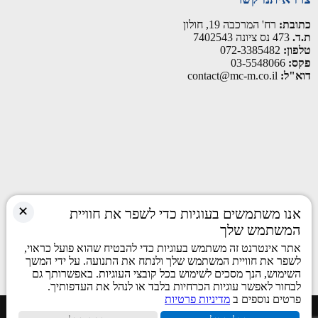
כתובת:
רח' המרכבה 19, חולון
ת.ד.
473 נס ציונה 7402543
טלפון:
072-3385482
פקס:
03-5548066
דוא"ל:
contact@mc-m.co.il
✕
אנו משתמשים בעוגיות כדי לשפר את חוויית
המשתמש שלך
אתר אינטרנט זה משתמש בעוגיות כדי להבטיח שהוא פועל כראוי,
לשפר את חוויית המשתמש שלך ולנתח את התנועה. על ידי המשך
השימוש, הנך מסכים לשימוש בכל קובצי העוגיות. באפשרותך גם
לבחור לאפשר עוגיות הכרחיות בלבד או לנהל את העדפותיך.
פרטים נוספים ב
מדיניות פרטיות
כל הזכויות שמורות © 2026