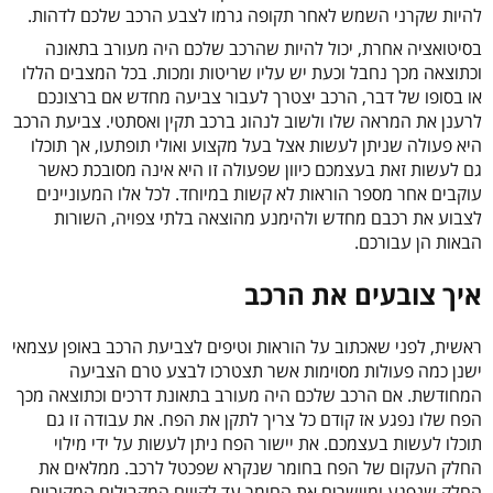
להיות שקרני השמש לאחר תקופה גרמו לצבע הרכב שלכם לדהות.
בסיטואציה אחרת, יכול להיות שהרכב שלכם היה מעורב בתאונה
וכתוצאה מכך נחבל וכעת יש עליו שריטות ומכות. בכל המצבים הללו
או בסופו של דבר, הרכב יצטרך לעבור צביעה מחדש אם ברצונכם
לרענן את המראה שלו ולשוב לנהוג ברכב תקין ואסתטי. צביעת הרכב
היא פעולה שניתן לעשות אצל בעל מקצוע ואולי תופתעו, אך תוכלו
גם לעשות זאת בעצמכם כיוון שפעולה זו היא אינה מסובכת כאשר
עוקבים אחר מספר הוראות לא קשות במיוחד. לכל אלו המעוניינים
לצבוע את רכבם מחדש ולהימנע מהוצאה בלתי צפויה, השורות
הבאות הן עבורכם.
איך צובעים את הרכב
ראשית, לפני שאכתוב על הוראות וטיפים לצביעת הרכב באופן עצמאי
ישנן כמה פעולות מסוימות אשר תצטרכו לבצע טרם הצביעה
המחודשת. אם הרכב שלכם היה מעורב בתאונת דרכים וכתוצאה מכך
הפח שלו נפגע אז קודם כל צריך לתקן את הפח. את עבודה זו גם
תוכלו לעשות בעצמכם. את יישור הפח ניתן לעשות על ידי מילוי
החלק העקום של הפח בחומר שנקרא שפכטל לרכב. ממלאים את
החלק שנפגע ומיישרים את החומר עד לקווים המקבילים המקוריים