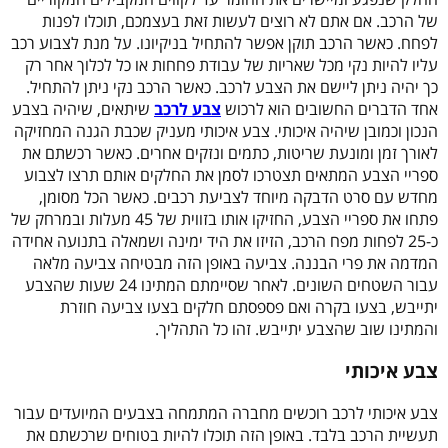
של הרכב. אם אתם לא רוצים לעשות זאת בעצמכם, תוכלו לפנות
לפחח. כאשר הרכב תוקן אפשר להתחיל בניקיונו. על מנת לצבוע רכב
עליו להיות נקי מכל שאריות של עבודת פחחות או כל לכלוך אחר רק
כך יהיה ניתן ליישם את הצבע לרכב. כאשר הרכב נקי ניתן להתחיל.
אחד הדברים החשובים הוא לרכוש
צבע לרכב
שיתאים, שיהיה בצבע
הנכון וכמובן שיהיה איכותי. צבע איכותי מעניק שכבת הגנה המחזיקה
לאורך זמן ומונעת שריטות, כתמים ונזקים אחרים. כאשר רכשתם את
ספריי הצבע המתאים תצטרכו לסמן את החלקים אותם תרצו לצבוע
מחדש עם סרט הדבקה מיוחד לצביעת רכבים. כאשר הכל מסומן,
פתחו את ספריי הצבע, החזיקו אותו בזווית של 45 מעלות ובמרחק של
כ-25 לפחות מפח הרכב, הזיזו את היד ימינה ושמאלה בתנועה אחידה
המדמה את פרי הבננה. צביעה באופן הזה מבטיחה צביעה מלאה
עבור השטחים השונים. לאחר שסיימתם המתינו 24 שעות שהצבע
יתייבש, בצעו בקרה ואם פספסתם חלקים בצעו צביעה חוזרת
והמתינו שוב שהצבע יתייבש. זהו כל התהליך.
צבע איכותי
צבע איכותי לרכב רוכשים מחברה המתמחה בצבעים המיועדים עבור
תעשיית הרכב בלבד. באופן הזה תוכלו להיות בטוחים שרכשתם את