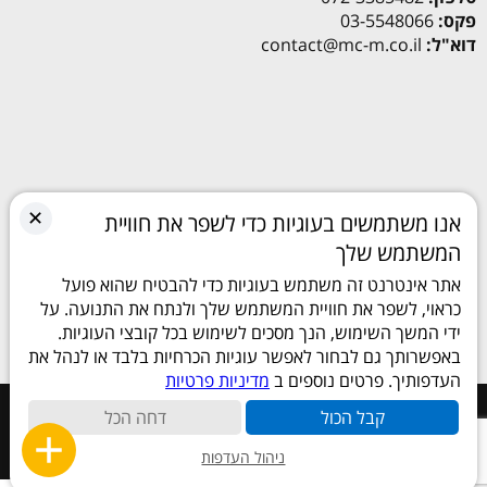
פקס:
03-5548066
דוא"ל:
contact@mc-m.co.il
✕
אנו משתמשים בעוגיות כדי לשפר את חוויית
המשתמש שלך
אתר אינטרנט זה משתמש בעוגיות כדי להבטיח שהוא פועל
כראוי, לשפר את חוויית המשתמש שלך ולנתח את התנועה. על
ידי המשך השימוש, הנך מסכים לשימוש בכל קובצי העוגיות.
באפשרותך גם לבחור לאפשר עוגיות הכרחיות בלבד או לנהל את
העדפותיך. פרטים נוספים ב
מדיניות פרטיות
כל הזכויות שמורות © 2026
קבל הכול
דחה הכל
ניהול העדפות
Site by
Linker