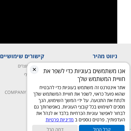
ניווט מהיר
קישורים שימושיים
עמוד הבית
השוואת מוצרים
✕
אנו משתמשים בעוגיות כדי לשפר את
חנות
החשבון שלי
חוויית המשתמש שלך
מאמרים ומדריכים
חנות
אתר אינטרנט זה משתמש בעוגיות כדי להבטיח
יצירת קשר
COMPANY PROFILE
שהוא פועל כראוי, לשפר את חוויית המשתמש שלך
ולנתח את התנועה. על ידי המשך השימוש, הנך
מסכים לשימוש בכל קובצי העוגיות. באפשרותך גם
לבחור לאפשר עוגיות הכרחיות בלבד או לנהל את
העדפותיך. פרטים נוספים ב
מדיניות פרטיות
קבל הכול
דחה הכל