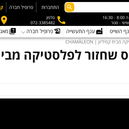
התחברות
פרופיל חברה
קמ
- 16:30
טלפון
שישי - סגור
072-3385482
ף השייט
ענף התעשייה
פרופיל חברה
מאגר
 קמיליון | CHAMÄLEON
 שחזור לפלסטיקה מבית 