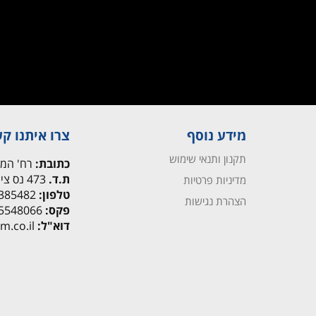
מידע נוסף
צרו איתנו ק
תקנון ותנאי שימוש
כתובת:
רח' המרכבה 9
ת.ד.
473 נס ציונה 7402543
מדיניות פרטיות
טלפון:
072-3385482
הצהרת נגישות
פקס:
03-5548066
דוא"ל:
contact@mc-m.co.il