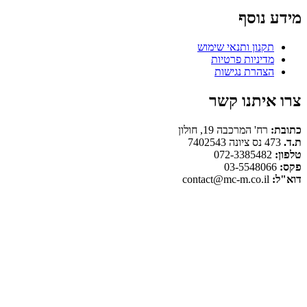
מידע נוסף
תקנון ותנאי שימוש
מדיניות פרטיות
הצהרת נגישות
צרו איתנו קשר
כתובת:
רח' המרכבה 19, חולון
ת.ד.
473 נס ציונה 7402543
טלפון:
072-3385482
פקס:
03-5548066
דוא"ל:
contact@mc-m.co.il