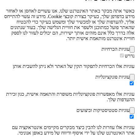
כאשר אתה מבקר באתר האינטרנט שלנו, אנו עשויים לאחסן או לאחזר
מידע בדפדפן שלך, בעיקר בצורת קובצי Cookie. מידע זה עשוי להתייחס
אליך, להעדפות שלך או למכשיר שלך ומשמש בעיקר כדי להבטיח
שהאתר פועל כמתוכנן ולשפר את חוויית הגלישה שלך. בעוד שנתונים
אלה בדרך כלל אינם מזהים אותך ישירות, הם יכולים לעזור לנו לספק
חוויית אינטרנט מותאמת אישית יותר.
עוגיות הכרחיות
נדרש
עוגיות אלו הכרחיות לתפקוד תקין של האתר ולא ניתן להשבית אותן
עוגיות פונקציונליות
עוגיות אלו מאפשרות פונקציונליות משופרת והתאמה אישית, כגון זכירת
ההעדפות שלך.
עוגיות סטטיסטיקות וביצועים
עוגיות אלו עוזרות לנו להבין כיצד מבקרים מקיימים אינטראקציה עם
אתר האינטרנט שלנו על ידי איסוף ודיווח של מידע באופן אנונימי.