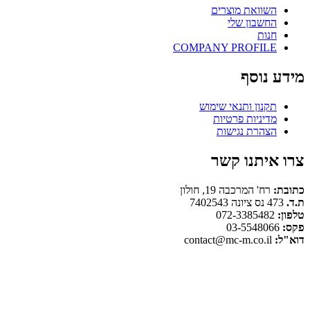
השוואת מוצרים
החשבון שלי
חנות
COMPANY PROFILE
מידע נוסף
תקנון ותנאי שימוש
מדיניות פרטיות
הצהרת נגישות
צרו איתנו קשר
כתובת:
רח' המרכבה 19, חולון
ת.ד.
473 נס ציונה 7402543
טלפון:
072-3385482
פקס:
03-5548066
דוא"ל:
contact@mc-m.co.il