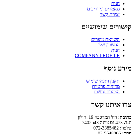
חנות
מאמרים ומדריכים
יצירת קשר
קישורים שימושיים
השוואת מוצרים
החשבון שלי
חנות
COMPANY PROFILE
מידע נוסף
תקנון ותנאי שימוש
מדיניות פרטיות
הצהרת נגישות
צרו איתנו קשר
כתובת:
רח' המרכבה 19, חולון
ת.ד.
473 נס ציונה 7402543
טלפון:
072-3385482
פקס:
03-5548066