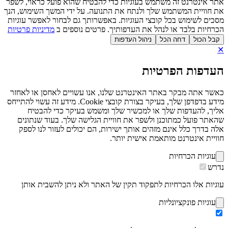
אתר אינטרנט זה משתמש בעוגיות כדי להבטיח שהוא פועל כראוי, לשפר
את חוויית המשתמש שלך ולנתח את התנועה. על ידי המשך השימוש, הנך
מסכים לשימוש בכל קובצי העוגיות. באפשרותך גם לבחור לאפשר עוגיות
הכרחיות בלבד או לנהל את העדפותיך. פרטים נוספים ב
מדיניות פרטיות
קבל הכול
דחה הכל
ניהול העדפות
✕
העדפות הפרטיות
כאשר אתה מבקר באתר האינטרנט שלנו, אנו עשויים לאחסן או לאחזר
מידע בדפדפן שלך, בעיקר בצורת קובצי Cookie. מידע זה עשוי להתייחס
אליך, להעדפות שלך או למכשיר שלך ומשמש בעיקר כדי להבטיח
שהאתר פועל כמתוכנן ולשפר את חוויית הגלישה שלך. בעוד שנתונים
אלה בדרך כלל אינם מזהים אותך ישירות, הם יכולים לעזור לנו לספק
חוויית אינטרנט מותאמת אישית יותר.
עוגיות הכרחיות
נדרש
עוגיות אלו הכרחיות לתפקוד תקין של האתר ולא ניתן להשבית אותן
עוגיות פונקציונליות