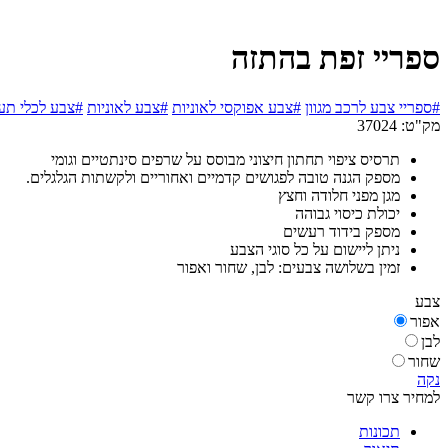
ספריי זפת בהתזה
#ספריי צבע לרכב מגוון
#צבע אפוקסי לאוניות
#צבע לאוניות
#צבע לכלי תע
מק"ט:
37024
תרסיס ציפוי תחתון חיצוני מבוסס על שרפים סינתטיים וגומי
מספק הגנה טובה לפגושים קדמיים ואחוריים ולקשתות הגלגלים.
מגן מפני חלודה וחצץ
יכולת כיסוי גבוהה
מספק בידוד רעשים
ניתן ליישום על כל סוגי הצבע
זמין בשלושה צבעים: לבן, שחור ואפור
צבע
אפור
לבן
שחור
נקה
למחיר צרו קשר
תכונות