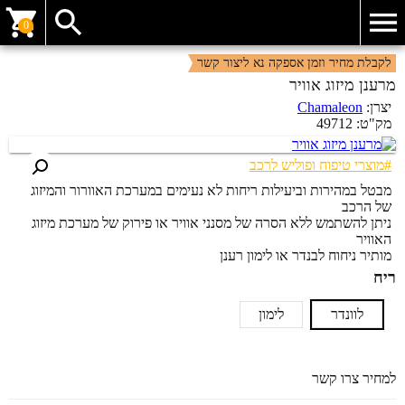
0
לקבלת מחיר וזמן אספקה נא ליצור קשר
מרענן מיזוג אוויר
יצרן:
Chamaleon
מק"ט:
49712
#מוצרי טיפוח ופוליש לרכב
מבטל במהירות וביעילות ריחות לא נעימים במערכת האוורור והמיזוג
של הרכב
ניתן להשתמש ללא הסרה של מסנני אוויר או פירוק של מערכת מיזוג
האוויר
מותיר ניחוח לבנדר או לימון רענן
ריח
לוונדר
לימון
למחיר צרו קשר