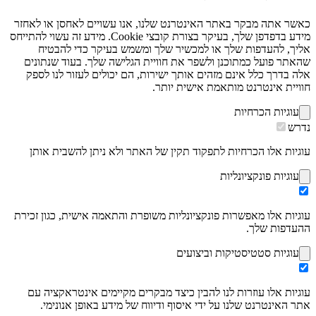
כאשר אתה מבקר באתר האינטרנט שלנו, אנו עשויים לאחסן או לאחזר
מידע בדפדפן שלך, בעיקר בצורת קובצי Cookie. מידע זה עשוי להתייחס
אליך, להעדפות שלך או למכשיר שלך ומשמש בעיקר כדי להבטיח
שהאתר פועל כמתוכנן ולשפר את חוויית הגלישה שלך. בעוד שנתונים
אלה בדרך כלל אינם מזהים אותך ישירות, הם יכולים לעזור לנו לספק
חוויית אינטרנט מותאמת אישית יותר.
עוגיות הכרחיות
נדרש
עוגיות אלו הכרחיות לתפקוד תקין של האתר ולא ניתן להשבית אותן
עוגיות פונקציונליות
עוגיות אלו מאפשרות פונקציונליות משופרת והתאמה אישית, כגון זכירת
ההעדפות שלך.
עוגיות סטטיסטיקות וביצועים
עוגיות אלו עוזרות לנו להבין כיצד מבקרים מקיימים אינטראקציה עם
אתר האינטרנט שלנו על ידי איסוף ודיווח של מידע באופן אנונימי.