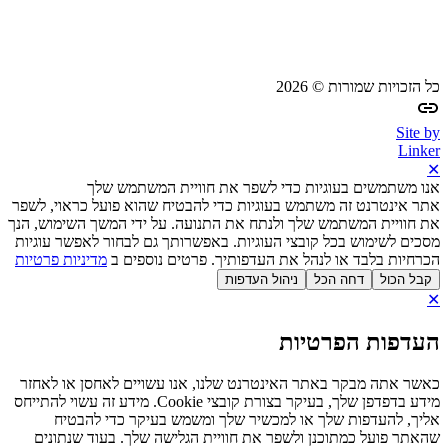
כל הזכויות שמורות © 2026
Site by
Linker
✕
אנו משתמשים בעוגיות כדי לשפר את חוויית המשתמש שלך
אתר אינטרנט זה משתמש בעוגיות כדי להבטיח שהוא פועל כראוי, לשפר
את חוויית המשתמש שלך ולנתח את התנועה. על ידי המשך השימוש, הנך
מסכים לשימוש בכל קובצי העוגיות. באפשרותך גם לבחור לאפשר עוגיות
הכרחיות בלבד או לנהל את העדפותיך. פרטים נוספים ב
מדיניות פרטיות
קבל הכול
דחה הכל
ניהול העדפות
✕
העדפות הפרטיות
כאשר אתה מבקר באתר האינטרנט שלנו, אנו עשויים לאחסן או לאחזר
מידע בדפדפן שלך, בעיקר בצורת קובצי Cookie. מידע זה עשוי להתייחס
אליך, להעדפות שלך או למכשיר שלך ומשמש בעיקר כדי להבטיח
שהאתר פועל כמתוכנן ולשפר את חוויית הגלישה שלך. בעוד שנתונים