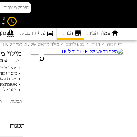
א - ה 8:00
ימי
עמוד הבית
חנות
ענף הרכב
ענף
דף הבית
חנות
צבע לרכב
מילוי מראש של 2K ממיר ל 1K
מילוי מראש ש
מק"ט:
004
הממיר ממיר שכבה אקרילית 2K
• כיסוי גבוה
• יישום פשו
• אטומיזצי
• מיזוג קל
תכונות
ת
תכונות