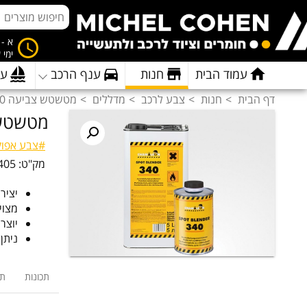
א - ה 8:00 
ימי 
עמוד הבית
חנות
ענף הרכב
ענ
דף הבית
חנות
צבע לרכב
מדללים
מטשטש צביעה 340 | טינר טישטוש
מטשטש צביעה 0
#צבע אפוקס
מק"ט:
405
יציר
מצוי
יוצר
ניתן
תכונות
תי