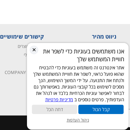
ניווט מהיר
קישורים שימושיים
עמוד הבית
השוואת מוצרים
✕
אנו משתמשים בעוגיות כדי לשפר את
חנות
החשבון שלי
חוויית המשתמש שלך
מאמרים ומדריכים
חנות
אתר אינטרנט זה משתמש בעוגיות כדי להבטיח
יצירת קשר
COMPANY PROFILE
שהוא פועל כראוי, לשפר את חוויית המשתמש שלך
ולנתח את התנועה. על ידי המשך השימוש, הנך
מסכים לשימוש בכל קובצי העוגיות. באפשרותך גם
לבחור לאפשר עוגיות הכרחיות בלבד או לנהל את
העדפותיך. פרטים נוספים ב
מדיניות פרטיות
קבל הכול
דחה הכל
ניהול העדפות
כל הזכויות שמורות © 2026