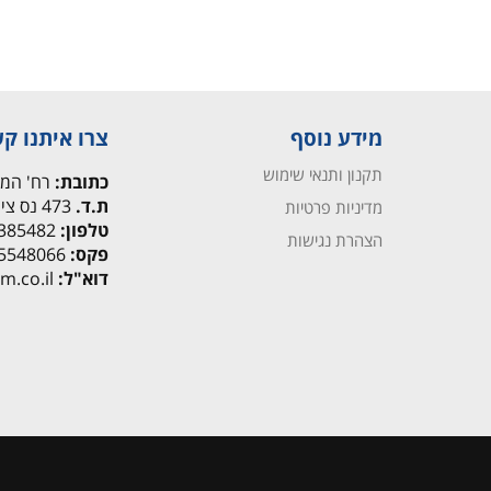
מידע נוסף
צרו איתנו ק
תקנון ותנאי שימוש
כתובת:
רח' המרכבה 9
ת.ד.
473 נס ציונה 7402543
מדיניות פרטיות
טלפון:
072-3385482
הצהרת נגישות
פקס:
03-5548066
דוא"ל:
contact@mc-m.co.il