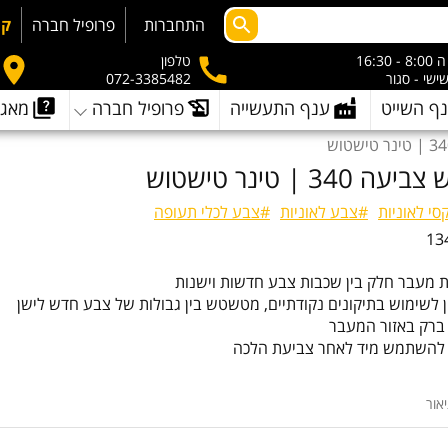
התחברות
פרופיל חברה
קמ
- 16:30
טלפון
שישי - סגור
072-3385482
ף השייט
ענף התעשייה
פרופיל חברה
מאגר
34 | טינר טישטוש
י לאוניות
#צבע לאוניות
#צבע לכלי תעופה
13
ת מעבר חלק בין שכבות צבע חדשות וישנות
ן לשימוש בתיקונים נקודתיים, מטשטש בין גבולות של צבע חדש לישן
 ברק באזור המעבר
 להשתמש מיד לאחר צביעת הלכה
אור