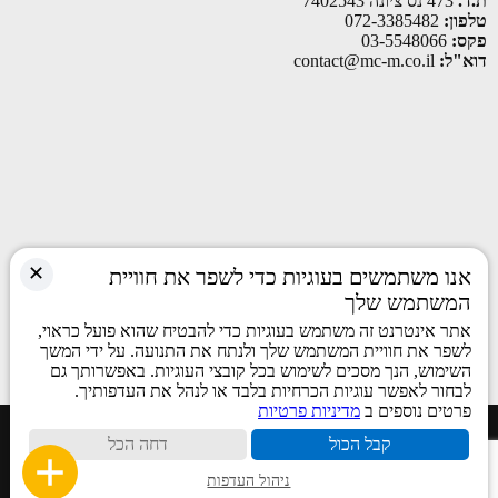
ת.ד.
473 נס ציונה 7402543
טלפון:
072-3385482
פקס:
03-5548066
דוא"ל:
contact@mc-m.co.il
✕
אנו משתמשים בעוגיות כדי לשפר את חוויית
המשתמש שלך
אתר אינטרנט זה משתמש בעוגיות כדי להבטיח שהוא פועל כראוי,
לשפר את חוויית המשתמש שלך ולנתח את התנועה. על ידי המשך
השימוש, הנך מסכים לשימוש בכל קובצי העוגיות. באפשרותך גם
לבחור לאפשר עוגיות הכרחיות בלבד או לנהל את העדפותיך.
פרטים נוספים ב
מדיניות פרטיות
כל הזכויות שמורות © 2026
קבל הכול
דחה הכל
ניהול העדפות
Site by
Linker