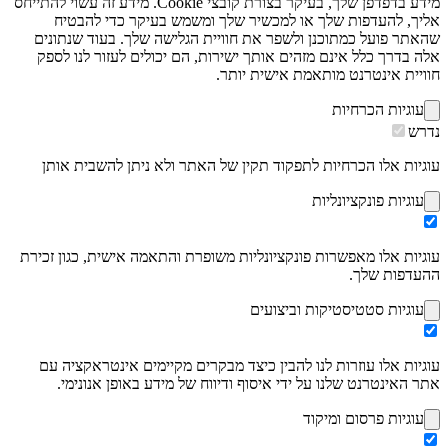
מידע בדפדפן שלך, בעיקר בצורת קובצי Cookie. מידע זה עשוי להתייחס
אליך, להעדפות שלך או למכשיר שלך ומשמש בעיקר כדי להבטיח
שהאתר פועל כמתוכנן ולשפר את חוויית הגלישה שלך. בעוד שנתונים
אלה בדרך כלל אינם מזהים אותך ישירות, הם יכולים לעזור לנו לספק
חוויית אינטרנט מותאמת אישית יותר.
עוגיות הכרחיות
נדרש
עוגיות אלו הכרחיות לתפקוד תקין של האתר ולא ניתן להשבית אותן
עוגיות פונקציונליות
עוגיות אלו מאפשרות פונקציונליות משופרת והתאמה אישית, כגון זכירת
ההעדפות שלך.
עוגיות סטטיסטיקות וביצועים
עוגיות אלו עוזרות לנו להבין כיצד מבקרים מקיימים אינטראקציה עם
אתר האינטרנט שלנו על ידי איסוף ודיווח של מידע באופן אנונימי.
עוגיות פרסום ומיקוד