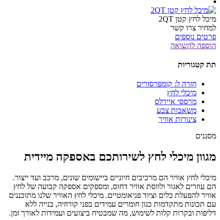
מיכל לחץ קטן 2QT
למחיר צרו קשר
פרטים נוספים
הוספה להשואה
תת קטגוריות
חזרה ל: קומפרסורים
מיכלי לחץ
מרססי איירלס
משאבות צבע
צינורות אוויר
מסננים
מגוון מיכלי לחץ לשירותכם באספקה מיידית
מיכלי לחץ אוויר הם מרכיבים חיוניים ביישומים שונים, מרכב ועד ייצור.
הם עוזרים לאגור ולווסת אוויר דחוס, ומספקים אספקה ​​קבועה של לחץ
אוויר להפעלת כלים וציוד פניאומטיים. מיכלי לחץ האוויר שלנו מתוכננים
עם תכונות מתקדמות כגון חומרים עמידים בפני קורוזיה, בנייה ללא
דליפות ובקרות קלות לשימוש, מה שמבטיח ביצועים ועמידות לאורך זמן.