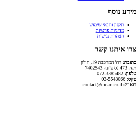
מידע נוסף
תקנון ותנאי שימוש
מדיניות פרטיות
הצהרת נגישות
צרו איתנו קשר
כתובת:
רח' המרכבה 19, חולון
ת.ד.
473 נס ציונה 7402543
טלפון:
072-3385482
פקס:
03-5548066
דוא"ל:
contact@mc-m.co.il