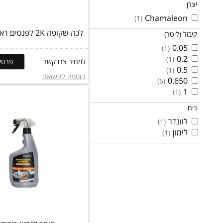
יצרן
ציוד צביעה
Chamaleon
(1)
מוצרים נלווים
מוצרי מיגון
לכה שקופה 2K לפנסים ראשיים ברכב
קיבול (ליטר)
מוצרים לפוליש
0.05
(1)
ספריי צבע
0.2
(1)
למחיר צרו קשר
פרטים
תרסיסים
0.5
(1)
הוספה להשואה
0.650
(6)
1
(1)
ריח
לוונדר
(1)
לימון
(1)