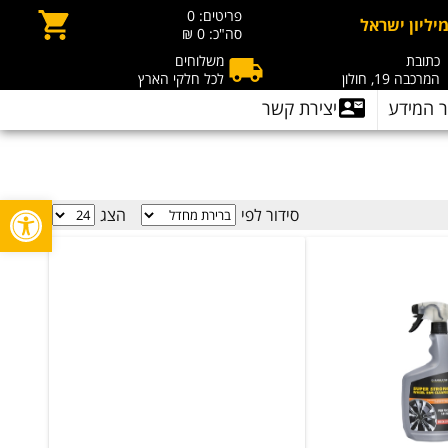
פריטים:
0
יליון ישראל
סה"כ:
0 ₪
כתובת
משלוחים
המרכבה 19, חולון
לכל חלקי הארץ
 המידע
יצירת קשר
פתח סרגל
סידור לפי
הצג