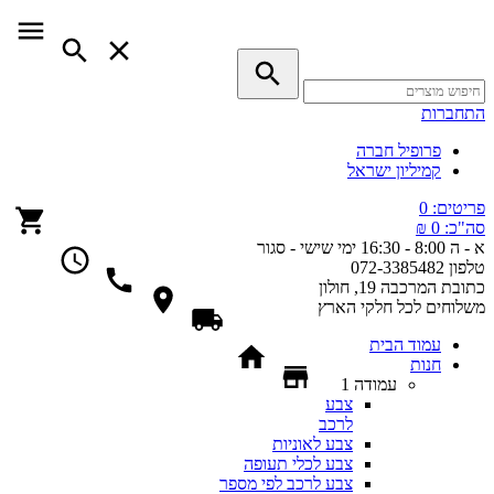
התחברות
פרופיל חברה
קמיליון ישראל
פריטים:
0
סה"כ:
0 ₪
א - ה 8:00 - 16:30
ימי שישי - סגור
טלפון
072-3385482
כתובת
המרכבה 19, חולון
משלוחים
לכל חלקי הארץ
עמוד הבית
חנות
עמודה 1
צבע
לרכב
צבע לאוניות
צבע לכלי תעופה
צבע לרכב לפי מספר