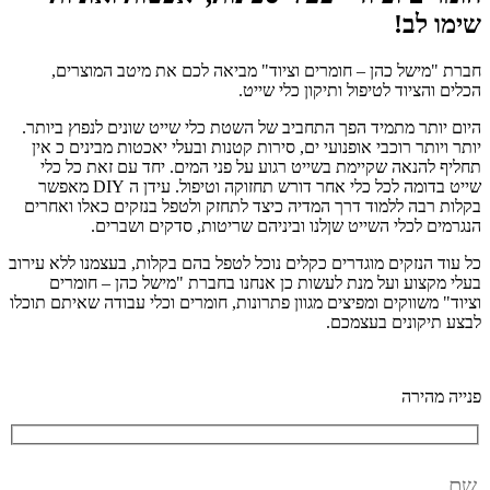
שימו לב!
חברת "מישל כהן – חומרים וציוד" מביאה לכם את מיטב המוצרים,
הכלים והציוד לטיפול ותיקון כלי שייט.
היום יותר מתמיד הפך התחביב של השטת כלי שייט שונים לנפוץ ביותר.
יותר ויותר רוכבי אופנועי ים, סירות קטנות ובעלי יאכטות מבינים כ אין
תחליף להנאה שקיימת בשייט רגוע על פני המים. יחד עם זאת כל כלי
שייט בדומה לכל כלי אחר דורש תחזוקה וטיפול. עידן ה DIY מאפשר
בקלות רבה ללמוד דרך המדיה כיצד לתחזק ולטפל בנזקים כאלו ואחרים
הנגרמים לכלי השייט שןלנו וביניהם שריטות, סדקים ושברים.
כל עוד הנזקים מוגדרים כקלים נוכל לטפל בהם בקלות, בעצמנו ללא עירוב
בעלי מקצוע ועל מנת לעשות כן אנחנו בחברת "מישל כהן – חומרים
וציוד" משווקים ומפיצים מגוון פתרונות, חומרים וכלי עבודה שאיתם תוכלו
לבצע תיקונים בעצמכם.
פנייה מהירה