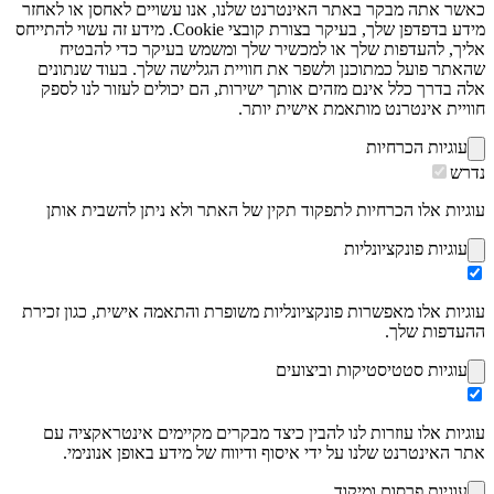
כאשר אתה מבקר באתר האינטרנט שלנו, אנו עשויים לאחסן או לאחזר
מידע בדפדפן שלך, בעיקר בצורת קובצי Cookie. מידע זה עשוי להתייחס
אליך, להעדפות שלך או למכשיר שלך ומשמש בעיקר כדי להבטיח
שהאתר פועל כמתוכנן ולשפר את חוויית הגלישה שלך. בעוד שנתונים
אלה בדרך כלל אינם מזהים אותך ישירות, הם יכולים לעזור לנו לספק
חוויית אינטרנט מותאמת אישית יותר.
עוגיות הכרחיות
נדרש
עוגיות אלו הכרחיות לתפקוד תקין של האתר ולא ניתן להשבית אותן
עוגיות פונקציונליות
עוגיות אלו מאפשרות פונקציונליות משופרת והתאמה אישית, כגון זכירת
ההעדפות שלך.
עוגיות סטטיסטיקות וביצועים
עוגיות אלו עוזרות לנו להבין כיצד מבקרים מקיימים אינטראקציה עם
אתר האינטרנט שלנו על ידי איסוף ודיווח של מידע באופן אנונימי.
עוגיות פרסום ומיקוד