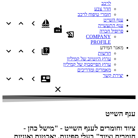
לרכב
חדר צבע
חומרי טיפוח לרכב
ענף השייט
ענף התעשייה
פרופיל חברה
COMPANY
PROFILE
מאגר המידע
חדשות
ערוץ היוטיוב של קמיליון
ערוץ הפייסבוק של קמיליון
מאמרים ומדריכים
יצירת קשר
ענף השייט
ציוד וחומרים לענף השייט - "מישל כהן -
חומרים וציוד" בעלי ספינות, יאכטות ואוניות