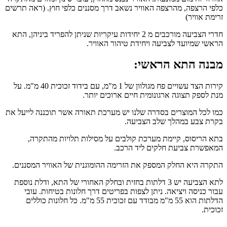
כלפי הרצפה, מהרצפה האוויר נשאב דרך מסננים כלפי חוץ. (ראה תרשים
זרימת אוויר)
חדרי הצביעה מורכבים מ 2 יחידות עיקריות שניתן להפריד ביניהן, התא
הראשי שמיועד לצביעה ויחידת טיהור האוויר.
מבנה התא הראשי:
קירות הצד עשויים פח מגולוון של 1 מ"מ, עם בידוד זכוכית 40 מ"מ. על
מנת לספק תצוגה ארגונומית חיים ארוכים יותר.
כמו לכל המוצרים בסדרה שלנו יש מערכת תאורה אשר תוכננה לייעל את
בקרת צבע במהלך שלב הצביעה.
בתא הריסוס, קיימת מערכת קולבים על מסילות תלויות מהתקרה,
המאפשרת צביעת חלקים ליד הרכב.
התקרה היא החלק המספק את הזרימה ההומוגנית של האוויר המסננים.
לתא הצביעה יש 3 דלתות בחזית ובחלק האחורי של התא, ודלת נוספת
עבור כניסה ויציאה. ניתן לצפות בפריטים דרך חלונות בטיחות. עובי
הדלתות הוא 55 מ"מ מבודד עם זכוכית 55 מ"מ. כל חלונות כוללים
זכוכית.