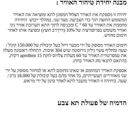
מבנה יחידת טיהור האוויר :
יחידה זו מספקת את האוויר הצלול המסונן לתא ומוציאה את האוויר
המשומש החוצה תוך כדי הצביעה. מצד שני, במהלך ייבוש היחידה
מחממת את האוויר עד 60 ° C ומכניסה ​​לתוך התא תערובת אוויר נקי
ואוויר משומש בפרופורציה של 10% (דרךרב חוצץ) ומפיצה אותו לאחר
חימום מחדש.
חימום האוויר מסופק על ידי מבער דיזל בעל קיבולת של 150.000 קק'ל /
שעה ומחליף עשוי גיליון נירוסטה שיש 304 איכות. התחלה ראשונה מעלה
את טמפרטורת האוויר עד 60 מעלות צלזיוס לוקח aprothen 15 דקות,
בהתאם לתנאי מזג האוויר בחוץ.
אספקת האוויר המחומם או שאינו מחומם לתא או למחזור מסופק על ידי
שני מאווררים תעשייתיים, כל אחד מהם בעל קיבולת של 18.000 מ'ק /
שעה. ביחידה זו האוויר מועבר לתא לאחר סינון על ידי מראש.
הדמיה של פעולת תא צבע