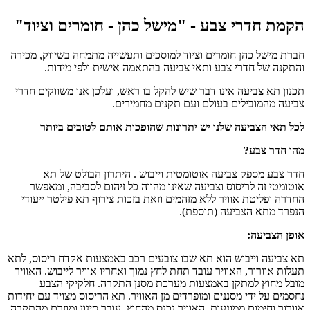
הקמת חדרי צבע - "מישל כהן - חומרים וציוד"
חברת מישל כהן חומרים וציוד למוסכים ותעשייה מתמחה בשיווק, מכירה
והתקנה של חדרי צבע ותאי צביעה בהתאמה אישית ולפי מידות.
תכנון תא צביעה אינו דבר שיש להקל בו ראש, ועלכן אנו משווקים חדרי
צביעה מהמובילים בעולם ועם תקנים מחמירים.
לכל תאי הצביעה שלנו יש יתרונות שהופכות אותם לטובים ביותר
מהו חדר צבע?
חדר צבע מספק צביעה אוטומטית וייבוש . היתרון הבולט של תא
אוטומטי זה לריסוס וצביעה שאינו מהווה כל זיהום לסביבה, ומאפשר
החדרה ופליטת אוויר ללא מזהמים וזאת בזכות צירוף תא פילטר ייעודי
הנפרד מתא הצביעה (תוספת).
אופן הצביעה:
תא צביעה וייבוש הוא תא שבו צובעים רכב באמצעות אקדח ריסוס, לתא
תעלות אוורור, האוויר עובד תחת לחץ נמוך ואחריו אוויר לייבוש. האוויר
מובל מחוץ למתקן באמצעות מערכת מסנן התקרה. חלקיקי הצבע
נחסמים על ידי מסננים ומופרדים מן האוויר. תא הריסוס מצויד עם יחידות
אוורור וחימום ממונעות. האוויר נכנס מהחוץ, עובר סינון ומוזרם מהתקרה